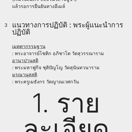
แล้วรอการยืนยันทางอีเมล์
แนวทางการปฏิบัติ : พระผู้แนะนำการ
3
ปฏิบัติ
เมตตากรรมฐาน
: พระอาจารย์โชติก อภิชาโต วัดสุวรรณาราม
อานาปานสติ
: พระมหาฟูกิจ ชุติปัญโญ วัดสุนันทวนาราม
มรณานุสสติ
: พระครูเมธังกร วัดญาณเวศกวัน
1. ราย
ละเอียด