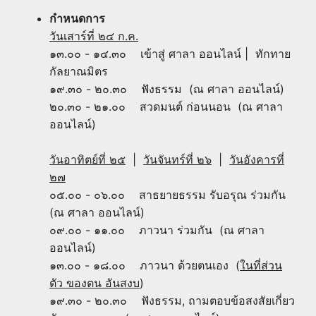
กำหนดการ
วันเสาร์ที่ ๒๔ ก.ค.
๑๓.๐๐ - ๑๔.๓๐ เข้าสู่ ศาลา ออนไลน์ | ทักทาย
กัลยาณมิตร
๑๙.๓๐ - ๒๐.๓๐ ฟังธรรม (ณ ศาลา ออนไลน์)
๒๐.๓๐ - ๒๑.๐๐ สวดมนต์ ก่อนนอน (ณ ศาลา
ออนไลน์)
วันอาทิตย์ที่ ๒๕
|
วันจันทร์ที่ ๒๖
|
วันอังคารที่
๒๗
๐๕.๐๐ - ๐๖.๐๐ สาธยายธรรม รับอรุณ ร่วมกัน
(ณ ศาลา ออนไลน์)
๐๙.๐๐ - ๑๑.๐๐ ภาวนา ร่วมกัน (ณ ศาลา
ออนไลน์)
๑๓.๐๐ - ๑๘.๐๐ ภาวนา ด้วยตนเอง (
ในที่ส่วน
ตัว ของตน อันสงบ
)
๑๙.๓๐ - ๒๐.๓๐ ฟังธรรม, ถามตอบข้อสงสัยเกี่ยว