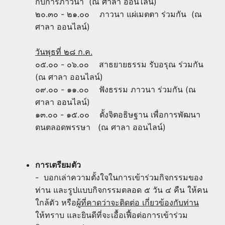
กับการภาวนา (ณ ศาลา ออนไลน์)
๒๐.๓๐ - ๒๑.๐๐ ภาวนา แผ่เมตตา ร่วมกัน (ณ
ศาลา ออนไลน์)
วันพุธที่ ๒๘ ก.ค.
๐๕.๐๐ - ๐๖.๐๐ สาธยายธรรม รับอรุณ ร่วมกัน
(ณ ศาลา ออนไลน์)
๐๙.๐๐ - ๑๑.๐๐ ฟังธรรม ภาวนา ร่วมกัน (ณ
ศาลา ออนไลน์)
๑๓.๐๐ - ๑๕.๐๐ ตั้งจิตอธิษฐาน เพื่อการพัฒนา
ตนตลอดพรรษา (ณ ศาลา ออนไลน์)
การเตรียมตัว
- บอกเล่าความตั้งใจในการเข้าร่วมกิจกรรมของ
ท่าน และรูปแบบกิจกรรมตลอด ๕ วัน ๔ คืน ให้คน
ใกล้ตัว หรือ
ผู้ที่คาดว่าจะติดต่อ เกี่ยวข้องกับท่าน
ให้ทราบ และยินดีที่จะเอื้อเฟื้อต่อการเข้าร่วม